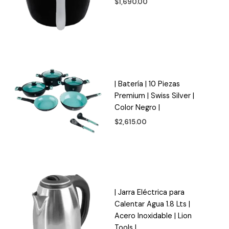
$
1,690.00
| Batería | 10 Piezas
Premium | Swiss Silver |
Color Negro |
$
2,615.00
| Jarra Eléctrica para
Calentar Agua 1.8 Lts |
Acero Inoxidable | Lion
Tools |