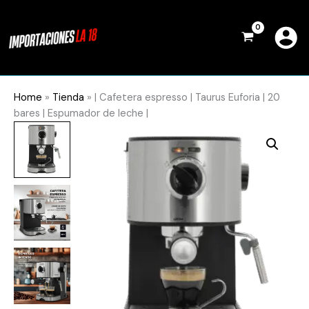
Ir
al
contenido
Home
»
Tienda
»
| Cafetera espresso | Taurus Euforia | 20
bares | Espumador de leche |
|
Cafetera
espresso
|
Taurus
Euforia
|
20
bares
|
Espumador
de