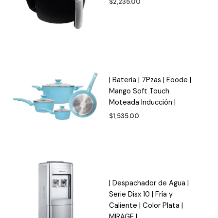
$
2,235.00
| Bateria | 7Pzas | Foode |
Mango Soft Touch
Moteada Inducción |
$
1,535.00
| Despachador de Agua |
Serie Disx 10 | Fría y
Caliente | Color Plata |
MIRAGE |