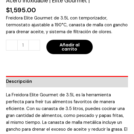
Acero Inoxidable | Elite Gourmet |
Elite
$
1,595.00
Gourmet
|
Freidora Elite Gourmet de 3.5L con temporizador,
cantidad
termostato ajustable a 190°C, canasta de malla con gancho
para drenar aceite, y sistema de filtración de olores.
-
+
Añadir al
carrito
Descripción
La Freidora Elite Gourmet de 3.5L es la herramienta
perfecta para freír tus alimentos favoritos de manera
eficiente. Con su canasta de 3.5 litros, puedes cocinar una
gran cantidad de alimentos, como pescado y papas fritas,
al mismo tiempo. La canasta de malla metálica incluye un
gancho para drenar el exceso de aceite y reducir la grasa. El