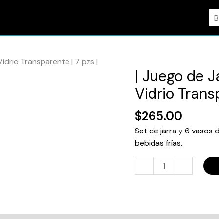
Bu
Vidrio Transparente | 7 pzs |
| Juego de Ja
|
Juego
Vidrio Transp
de
Jarra
$
265.00
con
Set de jarra y 6 vasos 
Vasos
bebidas frías.
|
Boris
-
+
Twist
|
Vidrio
Transparente