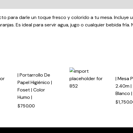
|
7
pzs
o para darle un toque fresco y colorido a tu mesa. Incluye una
|
anjas. Es ideal para servir agua, jugo o cualquier bebida fría
cantidad
| Portarrollo De
| Mesa P
Papel Higiénico |
2.40m |
Foset | Color
Blanco |
Humo |
$
1,750.
$
750.00