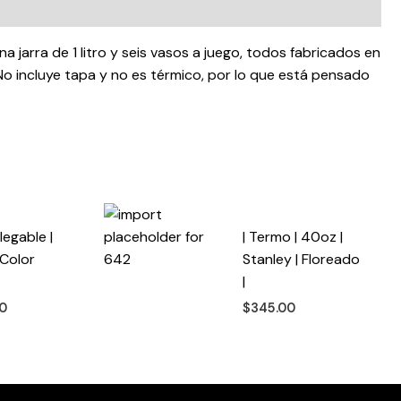
 jarra de 1 litro y seis vasos a juego, todos fabricados en
. No incluye tapa y no es térmico, por lo que está pensado
legable |
| Termo | 40oz |
 Color
Stanley | Floreado
|
00
$
345.00