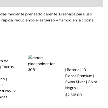
anadas mediante prensado caliente. Diseñada para uso
 rápida, reduciendo el esfuerzo y tiempo en la cocina.
ra de
| Taurus |
| Batería | 10
Piezas Premium |
co |
Swiss Silver | Color
 3
Negro |
turas | 2
$
2,615.00
ades