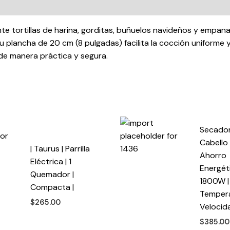
|
cantidad
mente tortillas de harina, gorditas, buñuelos navideños y emp
 plancha de 20 cm (8 pulgadas) facilita la cocción uniforme y
 de manera práctica y segura.
Secado
Cabello 
| Taurus | Parrilla
Ahorro
Eléctrica | 1
Energéti
Quemador |
1800W |
Compacta |
Tempera
$
265.00
Velocid
$
385.00