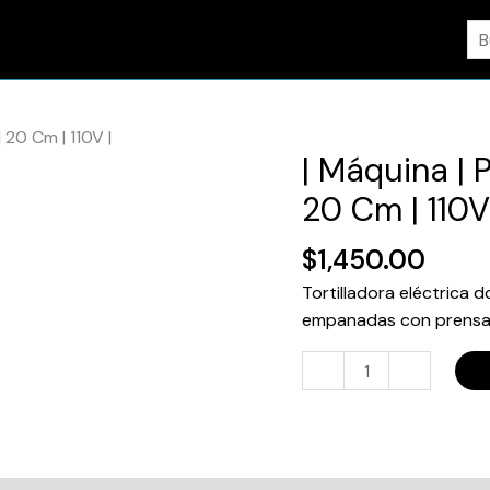
Bu
| 20 Cm | 110V |
| Máquina | P
|
Máquina
20 Cm | 110V
|
Prensa
$
1,450.00
para
Tortilladora eléctrica d
Tortillas
empanadas con prensado 
Eléctrica
|
-
+
20
Cm
|
110V