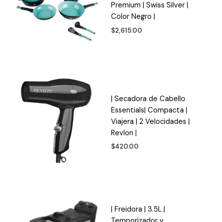
Premium | Swiss Silver |
Color Negro |
$
2,615.00
| Secadora de Cabello
Essentials| Compacta |
Viajera | 2 Velocidades |
Revlon |
$
420.00
| Freidora | 3.5L |
Temporizador y