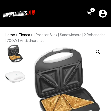
Ir
al
contenido
Home
»
Tienda
»
| Proctor Silex | Sandwichera | 2 Rebanadas
| 700W | Antiadherente |
|
Proctor
Silex
|
Sandwichera
|
2
Rebanadas
|
700W
|
Antiadherente