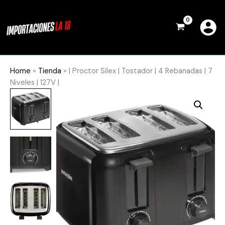
Ir
al
contenido
Home
»
Tienda
»
| Proctor Silex | Tostador | 4 Rebanadas | 7
Niveles | 127V |
|
Proctor
Silex
|
Tostador
|
4
Rebanadas
|
7
Niveles
|