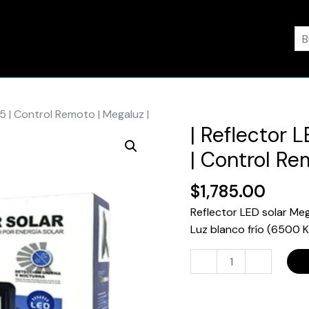
Bu
5 | Control Remoto | Megaluz |
| Reflector 
|
Reflector
| Control Re
LED
Solar
$
1,785.00
400W
Reflector LED solar Meg
|
Luz blanco frío (6500 
2800
lm
-
+
|
IP65
|