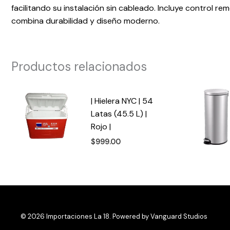
facilitando su instalación sin cableado. Incluye control r
combina durabilidad y diseño moderno.
Productos relacionados
| Hielera NYC | 54
Latas (45.5 L) |
Rojo |
$
999.00
© 2026 Importaciones La 18. Powered by
Vanguard Studios