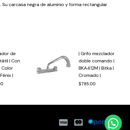
ia. Su carcasa negra de aluminio y forma rectangular
tador de
| Grifo mezclador
átil | Con
doble comando |
| Color
BKA412M | Bitka |
Fénix |
Cromado |
00
$
785.00