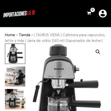
Ir
al
contenido
Home
»
Tienda
»
| TAURUS VIENA | Cafetera para capuccino,
latte y más | Jarra de vidrio 240 ml | Espumador de leche |
|
TAURUS
VIENA
|
Cafetera
para
capuccino,
latte
y
más
|
Jarra