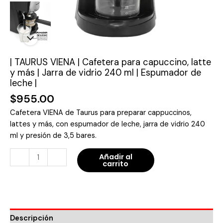
de
vidrio
240
ml
|
| TAURUS VIENA | Cafetera para capuccino, latte
Espumador
y más | Jarra de vidrio 240 ml | Espumador de
de
leche |
leche
$
955.00
|
cantidad
Cafetera VIENA de Taurus para preparar cappuccinos,
lattes y más, con espumador de leche, jarra de vidrio 240
ml y presión de 3,5 bares.
-
+
Añadir al
carrito
Descripción