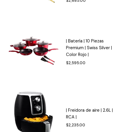
$
2,685.00
| Batería | 10 Piezas
Premium | Swiss Silver |
Color Rojo |
$
2,595.00
| Freidora de aire | 2.6L |
RCA |
$
2,235.00