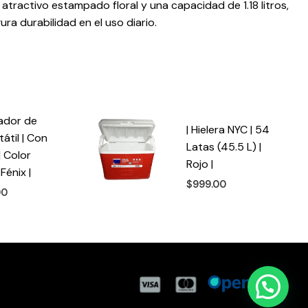
ractivo estampado floral y una capacidad de 1.18 litros,
ura durabilidad en el uso diario.
tador de
| Hielera NYC | 54
átil | Con
Latas (45.5 L) |
| Color
Rojo |
Fénix |
$
999.00
00