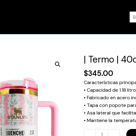
Bu
| Termo | 40o
|
Termo
$
345.00
|
40oz
Características principa
|
• Capacidad de 1.18 lit
Stanley
• Fabricado en acero in
|
• Tapa con popote para
Floreado
• Asa lateral que facilit
|
• Mantiene la temperat
cantidad
-
+