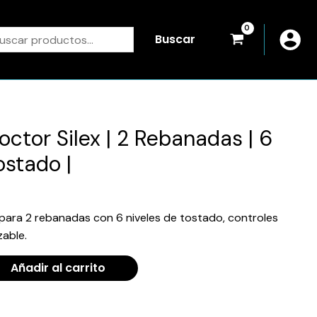
scar
Buscar
roctor Silex | 2 Rebanadas | 6
ostado |
 para 2 rebanadas con 6 niveles de tostado, controles
zable.
Añadir al carrito