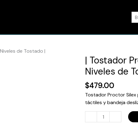
Bu
 Niveles de Tostado |
| Tostador P
|
Tostador
Niveles de T
Proctor
Silex
$
479.00
|
Tostador Proctor Silex
2
táctiles y bandeja desli
Rebanadas
|
-
+
6
Niveles
de