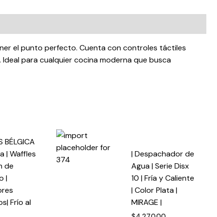
ner el punto perfecto. Cuenta con controles táctiles
as. Ideal para cualquier cocina moderna que busca
S BÉLGICA
ra | Waffles
| Despachador de
m de
Agua | Serie Disx
o |
10 | Fría y Caliente
ores
| Color Plata |
s| Frío al
MIRAGE |
$
4,270.00