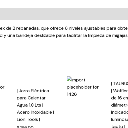
Tostado
|
cantidad
lex de 2 rebanadas, que ofrece 6 niveles ajustables para obte
d y una bandeja deslizable para facilitar la limpieza de migaj
| TAURU
| Jarra Eléctrica
| Waffle
para Calentar
de 16 c
Agua 1.8 Lts |
diámetr
Acero Inoxidable |
Indicad
Lion Tools |
luminoso
tacto |
$
295.00