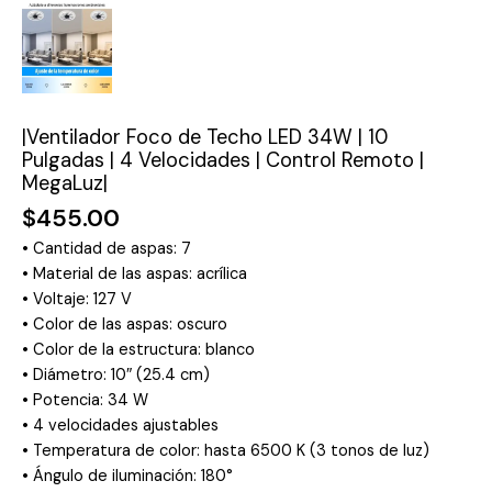
|
Control
Remoto
|
MegaLuz|
|Ventilador Foco de Techo LED 34W | 10
cantidad
Pulgadas | 4 Velocidades | Control Remoto |
MegaLuz|
$
455.00
• Cantidad de aspas: 7
• Material de las aspas: acrílica
• Voltaje: 127 V
• Color de las aspas: oscuro
• Color de la estructura: blanco
• Diámetro: 10″ (25.4 cm)
• Potencia: 34 W
• 4 velocidades ajustables
• Temperatura de color: hasta 6500 K (3 tonos de luz)
• Ángulo de iluminación: 180°