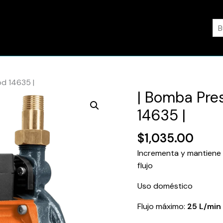
Bu
od 14635 |
| Bomba Pres
|
Bomba
14635 |
Presurizadora
1/6
$
1,035.00
Hp
Incrementa y mantiene 
|
flujo
Truper
|
Uso doméstico
Mod
Flujo máximo:
25 L/min
14635
|