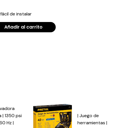
ácil de instalar
Añadir al carrito
avadora
a | 1350 psi
| Juego de
 60 Hz |
herramientas |