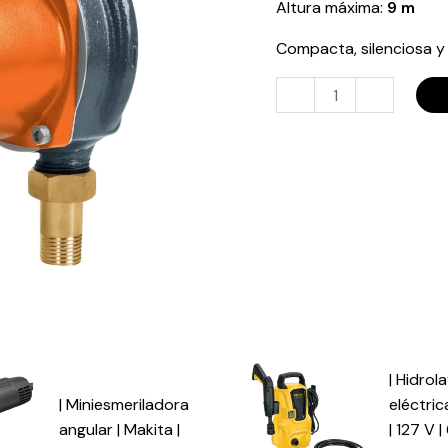
Altura máxima:
9 m
cantidad
Compacta, silenciosa y f
-
+
| Hidrol
| Miniesmeriladora
eléctric
angular | Makita |
| 127 V |