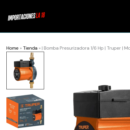
Ir
al
contenido
Home
»
Tienda
»
| Bomba Presurizadora 1/6 Hp | Truper | M