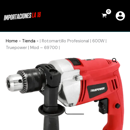
Ir
al
contenido
Home
»
Tienda
»
| Rotomartillo Profesional | 600W |
Truepower | Mod – 69700 |
|
Rotomartillo
Profesional
|
600W
|
Truepower
|
Mod
-
69700
|